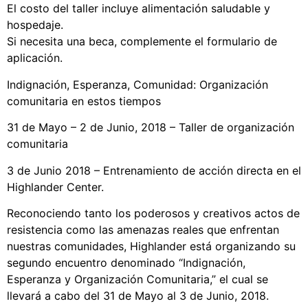
Video Library
El costo del taller incluye alimentación saludable y
Homecoming
hospedaje.
Si necesita una beca, complemente el formulario de
aplicación.
Indignación, Esperanza, Comunidad: Organización
Fascism 101
comunitaria en estos tiempos
Cultural Organizing
31 de Mayo – 2 de Junio, 2018 – Taller de organización
Economics & Governance
comunitaria
PAR Institute
Children's Justice Camp
3 de Junio 2018 – Entrenamiento de acción directa en el
Highlander Center.
Seeds Of Fire
Reconociendo tanto los poderosos y creativos actos de
resistencia como las amenazas reales que enfrentan
nuestras comunidades, Highlander está organizando su
About Us
segundo encuentro denominado “Indignación,
Fiscal Sponsors
Esperanza y Organización Comunitaria,” el cual se
llevará a cabo del 31 de Mayo al 3 de Junio, 2018.
We Shall Overcome Fund