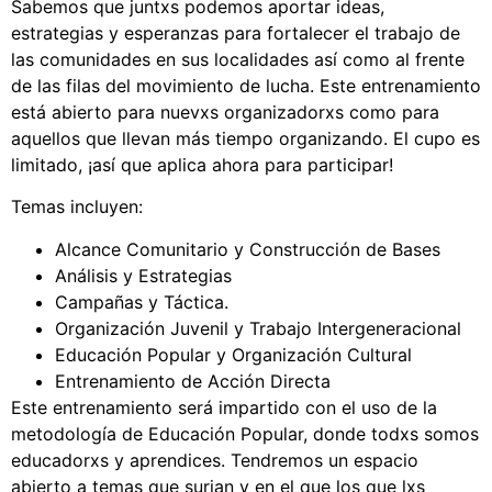
Sabemos que juntxs podemos aportar ideas,
Support Us
estrategias y esperanzas para fortalecer el trabajo de
Careers
las comunidades en sus localidades así como al frente
de las filas del movimiento de lucha. Este entrenamiento
está abierto para nuevxs organizadorxs como para
aquellos que llevan más tiempo organizando. El cupo es
Instagram
limitado, ¡así que aplica ahora para participar!
Facebook
Temas incluyen:
Twitter
Alcance Comunitario y Construcción de Bases
Vimeo
Análisis y Estrategias
Campañas y Táctica.
Organización Juvenil y Trabajo Intergeneracional
Educación Popular y Organización Cultural
Entrenamiento de Acción Directa
Este entrenamiento será impartido con el uso de la
metodología de Educación Popular, donde todxs somos
educadorxs y aprendices. Tendremos un espacio
abierto a temas que surjan y en el que los que lxs