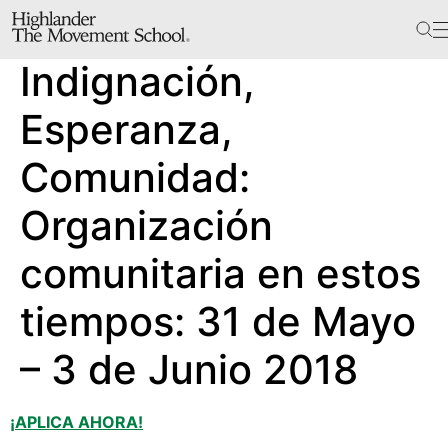
The School
Indignación,
Bookstore
Additional Resources
Esperanza,
Comunidad:
The Hill
Organización
Workshop Center
comunitaria en estos
Septima Clark Learning Center
Electoral Justice
tiempos: 31 de Mayo
– 3 de Junio 2018
Events
In The News
¡APLICA AHORA!